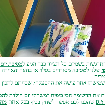
תרגשות בשמיים, כל הציוד כבר הגיע ל
מסיבת יום
י
שלנו למסיבה מסודרים בסלון או בחצר והאוירה 
בית.
ם שמישהו אחר עושה את ההפעלה? שכחתם להכין
ר
כם את
הרשימה הכי כיפית למשחקי
יום הולדת להפ
שהכנו לכם אפשר לשחק בכיף
בכל אחת
מהח