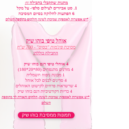
מתנות שתקבלי בחבילה זו:
1. סט אביזרים לצילום סלפי- על מקל
6 הפתעות לחלוקה בסיום המסיבה
*יש אפשרות לאספקת שמיכות לשינה וחלוקים בתוספת תשלום
אוהל טיפי בוהו שיק
מסיבת פיג'מות "בסיס" - 700 ש"ח
החבילה כוללת:
4 אוהלי טיפי דגם בוהו שיק
4 מזרנים מתנפחים (80*20*180)
1 מכונת ניפוח חשמלית
4 סדינים לבנים לכל אוהל
4 שרשראות פרחים לקישוט האוהלים
4 כריות דקורטיביות דגם בוהו שיק
*יש אפשרות לאספקת שמיכות לשינה, חלוקים ותאורת לד בתוספת
תשלום
תמונות ממסיבת בוהו שיק