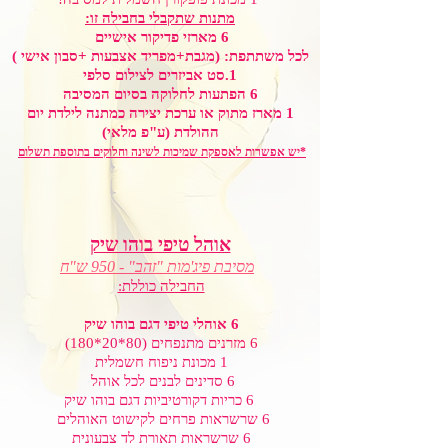
מתנות שתקבלי בחבילה זו:
6 מארזי פדיקור אישיים
לכל משתתפת: (מגבת+מפריד אצבעות +סבון אישי )
1.סט אביזרים לצילום סלפי
6 הפתעות לחלוקה בסיום המסיבה
1 מארז מתוק או ערכת יצירה כמתנה לילדת יום
ההולדת (ע"פ מלאי)
*יש אפשרות לאספקת שמיכות לשינה וחלוקים בתוספת תשלום
אוהל טיפי בוהו שיק
מסיבת פיג'מות "זהב" - 950 ש"ח
החבילה כוללת:
6 אוהלי טיפי דגם בוהו שיק
6 מזרנים מתנפחים (80*20*180)
1 מכונת ניפוח חשמלית
6 סדינים לבנים לכל אוהל
6 כריות דקורטיביות דגם בוהו שיק
6 שרשראות פרחים לקישוט האוהלים
6 שרשראות תאורת לד צבעונית