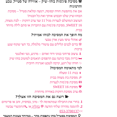
🌸 מסיבת פיג'מות בוהו-שיק – אווירה של סטייל, טבע
והרמוניה
אם את מחפשת חוויה קסומה, רגועה ומלאת סטייל – מסיבת
הבוהו-שיק שלנו תכבוש אותך ואת כל הבנות!
העיצוב המושלם לנערות מגיל 11 ועד ערב רווקות – לבת מצווה,
SWEET 16, מסיבת פיג'מות עם החברות או סתם לילה מיוחד
בבית.
מה הופך את המסיבה לבוהו אמיתי?
🌿 אוהלי טיפי מעץ אורן טבעי
🌸 בדים לבנים קלילים עם עיטורי מלמלה, בד חצי שקוף שנע
ברכות
🌷 עיצוב פרחוני בגווני ורוד ואדום – מרגיע, נשי ואלגנטי
🛏 כריות מבד כותנה עם הדפסים תואמים למוטיב בוהו שיק
✨ חוויה של רוגע, קרבה לטבע ואנרגיה חיובית
למי מתאימה המסיבה?
👧 בנות 11 ומעלה
🎉 מסיבת בת מצווה בבית
👭 מסיבת פיג'מות לנערות
💖 מסיבת SWEET 16
👰 ערב מסיבת רווקות באווירה מיוחדת
💫 רוצה גם את המסיבה הזו אצלך?
1
. בחרי את החבילה שמתאימה לך –מיני, בסיסית, זהב או פרימיום
2.
להזמנה מהירה שלחי הודעה 💬
בקליק
או 📞התקשרי עכשיו
053-3700137
>>
🎈 המסיבות בסטייל בוהו נתפסות מהר – במיוחד בעונות המעבר