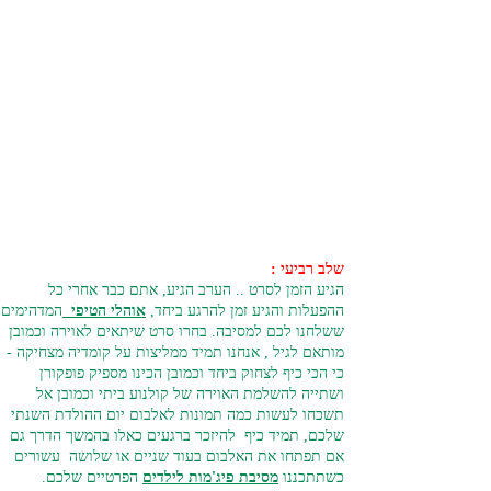
שלב רביעי :
הגיע הזמן לסרט .. הערב הגיע, אתם כבר אחרי כל
ההפעלות והגיע זמן להרגע ביחד,
אוהלי הטיפי
המדהימים
ששלחנו לכם למסיבה. בחרו סרט שיתאים לאוירה וכמובן
מותאם לגיל , אנחנו תמיד ממליצות על קומדיה מצחיקה -
כי הכי כיף לצחוק ביחד וכמובן הכינו מספיק פופקורן
ושתייה להשלמת האוירה של קולנוע ביתי וכמובן אל
תשכחו לעשות כמה תמונות לאלבום יום ההולדת השנתי
שלכם, תמיד כיף להיזכר ברגעים כאלו בהמשך הדרך גם
אם תפתחו את האלבום בעוד שניים או שלושה עשורים
כשתתכננו
מסיבת פיג'מות לילדים
הפרטיים שלכם.