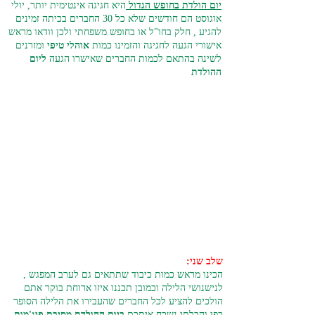
יום הולדת בחופש הגדול
היא חגיגה אינטימית יותר, יולי
אוגוסט הם חודשים שלא כל 30 החברים בכיתה זמינים
להגיע , חלק בחו"ל או בחופש משפחתי ולכן וודאו מראש
אישורי הגעה לחגיגה והזמינו כמות
אוהלי טיפי
ומזרנים
לשינה בהתאם לכמות החברים שאישרו הגעה
ליום
ההולדת
שלב שני:
הכינו מראש כמות כיבוד שתתאים גם לערב המפגש ,
לנישנושי הלילה וכמובן תכננו איזו ארוחת בוקר אתם
הולכים להציע לכל החברים שהעבירו את הלילה הסופר
כפי והבלתי נשכח איתכם
ביום ההולדת מסיבת פיג'מות