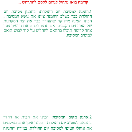
קדימה בואו נתחיל לגרום לקסם להתרחש ..
1.הזמנה למסיבת יום ההולדת:
בתכנון
מסיבת יום
ההולדת
כבר בשלב ההזמנה ציינו את נושא המסיבה ,
הכינו הזמנה מדליקה שתעורר כבר את יצר הסקרנות
של האורחים הקטנים. אם תרצו לקחת את הרעיון צעד
אחד קדימה תוכלו בהתאם להחליט על קוד לבוש תואם
ל
מוטיב המסיבה.
2.ארגון מקום המסיבה
: הכינו את הבית או החדר
בהתאם ל
מוטיב יום ההולדת
. תכננו איכן אתם ממקמים
את
אוהלי הטיפי
ל
מסיבת יום ההולדת
, במידה והחגיגה