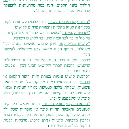
הולדת ביער הקסום
,
הנה כמה מהרעיונות להפעלה
לכמה מהמוטיבים שהזכרנו בהתחלה:
*
הכנת קשת פרחים לשער
: ניתן לרכוש קשתות חלקות
בכל חנות סטוק מקומית ותפזורת פרחים לקישוט
*שרביט קסמים:
להפעלה זו יש להכין מראש מקלות ,
בד סול או בד לבד וכמה סרטי בד לקישוט השרביט
*קישוט עציץ קטן:
ניתן לרכוש עציצים קטנים בכל
משתלה , בנוסף הכינו מראש צבע ומקחולים לקישוט
הכד
*כתר נסיך ונסיכת היער הקסום:
הכינו בריסטולים
שישמשו להכנת הכתר ולקישוט הכינו דבק , צבעים,
נוצות וסרט בד
*סדנאת קישוט עוגיות בצורת חיות היער הקסום או
פרחים
: הכינו מראש כמות מספקת של עוגיות חמאה
פשוטות, שקיות צלופן לעטיפת מארזי העוגיות ומגוון
קישוטים לסדנת קישוט העוגייה כגון: סוכריות, בצק
סוכר, אייסינג צבעוני וכו..
*סדנאת בקבוק אבקת פיות:
הכינו מראש בקבוקים
קטנטנים והאבקה תהייה סוכר או סוכריות שכל ילד
יכניס לבקבוקון שלו, כמובן שתמיד כיף לקשט בסרט
ולהכין מדבקות אישיות (ניתן לרכוש מדבקות לבנות
חלקות בכל חנות משרדית)