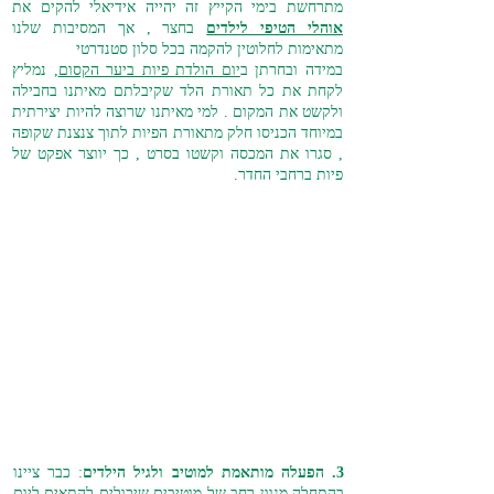
מתרחשת בימי הקייץ זה יהייה אידיאלי להקים את
אוהלי הטיפי לילדים
בחצר , אך המסיבות שלנו
מתאימות לחלוטין להקמה בכל סלון סטנדרטי
במידה ובחרתן ב
יום הולדת פיות ביער הקסום
, נמליץ
לקחת את כל תאורת הלד שקיבלתם מאיתנו בחבילה
ולקשט את המקום . למי מאיתנו שרוצה להיות יצירתית
במיוחד הכניסו חלק מתאורת הפיות לתוך צנצנת שקופה
, סגרו את המכסה וקשטו בסרט , כך יווצר אפקט של
פיות ברחבי החדר.
3. הפעלה מותאמת למוטיב ולגיל הילדים
: כבר ציינו
בהתחלה מגוון רחב של מוטיבים שיכולים להתאים ל
יום