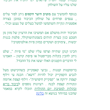
בכמות קטנה יחסית שיתאים לנו להניח את הכיבוד
שלנו עליו על השולחן
בנוסף להמשיך עם
מוטיב היער הקסום
ניתן לפזר עלים
, ענפים ופרחים על שולחן הכיבוד כמובן בצורה
אסטטית ונקייה השתמשו למשל בעלים של נענע וכולי..
הכיבוד יהיה מושלם אם תמשיכו את הרעיון של מזון מן
הטבע כגון כערת תותים בשמנת/שוקולד, פלטת בננות
יבשות , צימוקים ושקדים כמזון פיות אולטימטיבי!
הכינו קנקן שתייה וצרפו עליו שלט "מי פיות ", שלט
ניתן להכין בקלות מבריסטול או פיסת קרטון – האמינו
לי הדברים הקטנים האלו יעשו את כל ההבדל.
ברוסקטות קטנות , גביעי קאפקייק כשהקישוט מעל
לגביע הקפקייק יכול להיות "דשא"- הכנה עי זילוף
קצפת ירוקה או "קפקייק חיפושית"- זילוף קצפת אדומה
ונקודות קצפת לבנה . רעיונות נוספים ל
כיבוד בריא
ובקלות למסיבת יום ההולדת
תוכלו לקרא במאמר
שהכנו במיוחד בנושא זה
בלינק