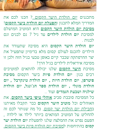
מתכננים
יום הולדת היער הקסום
? הכנו לכם את
המדריך המלא לתכנון ו
הפעלת יום הולדת ביער הקסום
!
מסיבת יום הולדת היער הקסום
היא המוטיב המושלם
למסיבת
יום הולדת לילדים
עד גיל 7 גם לבנים וגם
לבנות .
יום הולדת היער הקסום
היא מסיבה שתעודד את
הילדים להכנס לעולם קסום מלא בדימיון שתפעיל את
יצר ההרפתקה שכבר קיים באופן טבעי בגיל הזה ולכן זו
מסיבה אידיאלית לילדים בגיל הרך!
מסיבת
היער הקסום
שלנו יכולה להתאים למוטיבים
רבים כגון:
יום הולדת פיות
ביער הקסום
מסיבת
פיטרפן
,
יום הולדת חיות , יום הולדת טינקרבל , יום
הולדת מוגלי , יום הולדת ספר הג'ונגל, יום הולדת
שילגיה ושבעת הגמדים
ועוד ..
כל המסיבה סובבת סביב
אוהלי טיפי ביער הקסום
, את
האוהלים וכל
מוטיב היער הקסום
כבר תקבלו מאיתנו
ב
חבילת יום הולדת יער קסום
, כל מה שנותר לכם זה
להחליט על המוטיב המתאים ביותר לילד או לילדה ,
הפעם נפרט את ההמלצה שלנו להפעלת
יום הולדת יער
קסום
בהתיחסות ל
מסיבת יום הולדת פיות ביער הקסום.