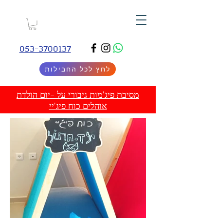
053-3700137
לחץ לכל החבילות
מסיבת פיג'מות גיבורי על -יום הולדת
אוהלים כוח פיג'יי