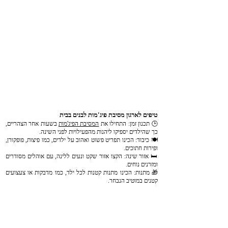
טיפים לארגון מסיבת פיג'מות לבנים בבית
🕒 תכנון זמן: התחילו את
המסיבת הפיג'מות
בשעות אחר הצהריים,
כך שהילדים יספיקו ליהנות מהפעילויות לפני השינה.
🍽️ כיבוד: הכינו תפריט פשוט ואהוב על ילדים, כמו פיצות, פופקורן,
ופירות חתוכים.
🛏️ אזור שינה: הקצו אזור שקט ונעים ללינה, עם אוהלים מסודרים
ומזרנים נוחים.
🎁 מתנות: הכינו מתנות קטנות לכל ילד, כמו מדבקות או צעצועים
קטנים במוטיב הנבחר.