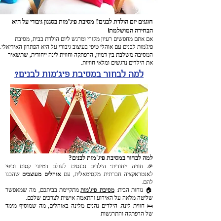
חוגגים יום הולדת לבנים? מסיבת פיג'מות בסגנון גיבורי על היא
הבחירה המושלמת!
אם אתם מחפשים רעיון מקורי ומרגש ליום הולדת בבית, מסיבת
פיג'מות לבנים עם אוהלי טיפי בעיצוב גיבורי על היא הפתרון האידיאלי.
המסיבה משלבת בין דמיון, הרפתקה וחווית לינה ייחודית, שתשאיר
את הילדים נרגשים ומלאי חוויות.
למה לבחור במסיבת פיג'מות לבנים?
למה לבחור במסיבת פיג'מות לבנים?
🎉 חוויה ייחודית: הילדים נכנסים לעולם דמיוני קסום וכיפי
לאנטראקציה חברתית מקסימאלית, עם
אוהלים מעוצבים
שהכנו
להם.
🏠 נוחות הבית:
מסיבת פיג'מות
מתקיימת בביתכם, מה שמאפשר
שליטה מלאה על האירוע והתאמה אישית לצרכים שלכם.
🛌 חווית לינה: הילדים נהנים מלינה באוהלים, מה שמוסיף מימד
של הרפתקה והתרגשות