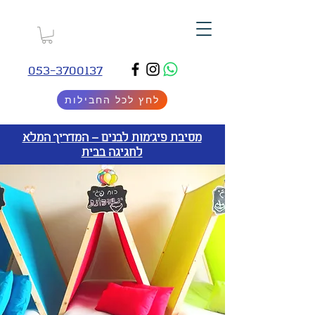
053-3700137
לחץ לכל החבילות
מסיבת פיג'מות לבנים – המדריך המלא
לחגיגה בבית