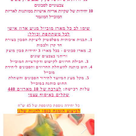
צבעוניים לסבונים
10 יחידות של שקיות אריזה אישיות ממותגות לאריזת
המובייל המוגמר
שימו לב כל מארז מובייל מגיע ארוז אישי
לכל משתתפת וכולל:
1. תבנית איכותית מפלסטיק ליציקת הסבון בצורת
חד קרן ולבבות
2. מארז סב
ונים - בכל מארז 3 יחידות סבון מוצק
וריחני בצבעים שונים
3. חבילת חרוזים לקישוט ודקורציית המובייל
4. חוט כותנה להשחלת החרוזים והסבונים ליחידת
מובייל
5. מקל מעץ המיועד לחירור הסבונים והשחלת
החוט כותנה במובייל
עלות רכישה:
לערכה של 10 מארזים 440
שקלים באיסוף עצמי
כל יחידה נוספת בתוספת של 45 ש"ח
לביצוע הזמנה כנסו לחנות שלנו