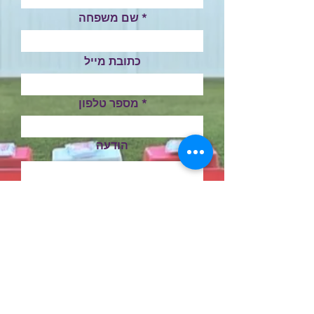
שם משפחה
כתובת מייל
מספר טלפון
הודעה
שלח
קסם של טיפי
השכרת ציוד ליום הולדת מחריש
טלפון:
053-3700137