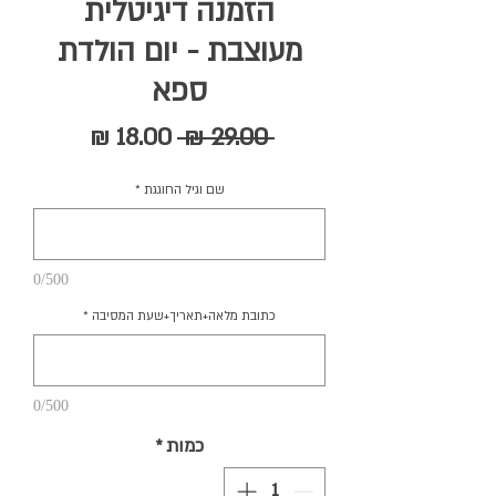
הזמנה דיגיטלית
מעוצבת - יום הולדת
ספא
מחיר
מחיר
 ‏29.00 ‏₪ 
רגיל
מבצע
שם וגיל החוגגת
*
0/500
כתובת מלאה+תאריך+שעת המסיבה
*
0/500
כמות
*