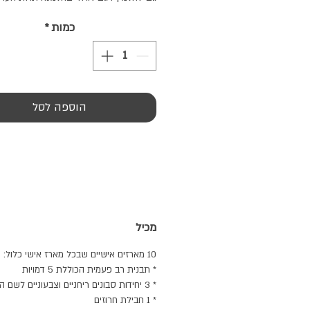
להכנת סבונים, תוצר מובייל מסבונים צבע
כמות
*
מרהיב וריחני מארז להכנת סבונים מעוצ
בבית! מושלם כסדנת סבונים לימי הולדת
מארח ופעילות יצירתית עם הילדים
הוספה לסל
מכיל
10 מארזים אישיים שבכל מארז אישי כלול:
* תבנית רב פעמית הכוללת 5 דמויות
* 3 יחידות סבונים ריחניים וצבעוניים לשם המסה
* 1 חבילת חרוזים