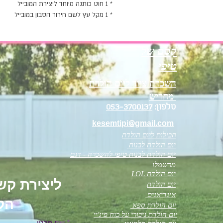
* 1 חוט כותנה מיוחד ליצירת המובייל
* 1 מקל עץ לשם חירור הסבון במובייל
קסם של
טיפי
השכרת ציוד ליום הולדת
מחריש
טלפון:
053-3700137
kesemtipi@gmail.com
חבילות ליום הולדת
יום הולדת לבנות
יום הולדת לבנות טיפי להשכרה - דגם
מרשמלו
יום הולדת LOL
ליצירת ק
יום הולדת
אינדיאנים
הק
יום הולדת ספא
יום הולדת גיבורי על כוח פיג'יי
שם פרטי